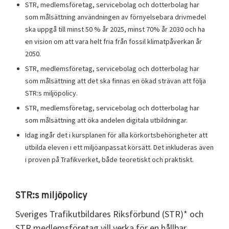
STR, medlemsföretag, servicebolag och dotterbolag har
som målsättning användningen av förnyelsebara drivmedel
ska uppgå till minst 50 % år 2025, minst 70% år 2030 och ha
en vision om att vara helt fria från fossil klimatpåverkan år
2050.
STR, medlemsföretag, servicebolag och dotterbolag har
som målsättning att det ska finnas en ökad strävan att följa
STR:s miljöpolicy.
STR, medlemsföretag, servicebolag och dotterbolag har
som målsättning att öka andelen digitala utbildningar.
Idag ingår det i kursplanen för alla körkortsbehörigheter att
utbilda eleven i ett miljöanpassat körsätt. Det inkluderas även
i proven på Trafikverket, både teoretiskt och praktiskt.
STR:s miljöpolicy
Sveriges Trafikutbildares Riksförbund (STR)* och
STR medlemsföretag vill verka för en hållbar