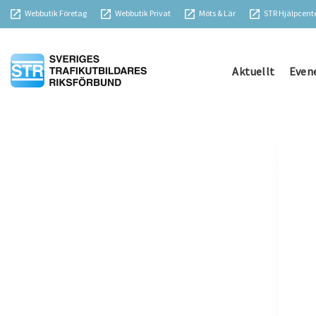
Webbutik Företag
Webbutik Privat
Möts & Lär
STR Hjälpcent
Aktuellt
Even