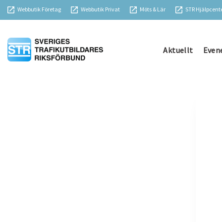
Webbutik Företag
Webbutik Privat
Möts & Lär
STR Hjälpcent
Aktuellt
Even